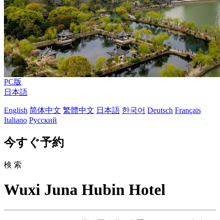
PC版
日本語
English
简体中文
繁體中文
日本語
한국어
Deutsch
Français
Italiano
Русский
今すぐ予約
検 索
Wuxi Juna Hubin Hotel