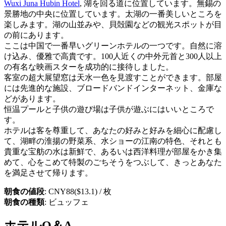
Wuxi Juna Hubin Hotel
, 湖を回る道に位置しています。無錫の
景勝地の中央に位置しています。太湖の一番美しいところを
楽しみます。湖の山並みや、貝殻園などの観光スポットが目
の前にあります。
ここは中国で一番早いグリーンホテルの一つです。自然に溶
け込み、優雅で高貴です。100人近くの中外元首と300人以上
の有名な映画スターを成功的に接待しました。
客室の超大展望窓は天水一色を見渡すことができます。部屋
には先進的な施設、ブロードバンドインターネット、金庫な
どがあります。
恒温プールと子供の遊び場は子供が遊ぶにはいいところで
す。
ホテルは客を尊重して、あなたの好みと好みを細心に配慮し
て、湖畔の淮揚の野菜系、水ショーの江南の特色、それとも
貴重な宝舫の水は新鮮で、あるいは西洋料理が部屋をかき集
めて、心をこめて特製のごちそうをつぶして、きっとあなた
を満足させて帰ります。
朝食の値段
: CNY88($13.1) / 枚
朝食の種類
: ビュッフェ
ホテルQ＆A